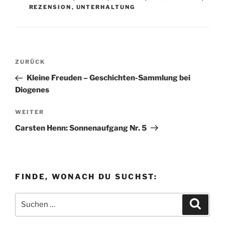
REZENSION
,
UNTERHALTUNG
Beitragsnavigation
Vorheriger
ZURÜCK
Beitrag
Kleine Freuden – Geschichten-Sammlung bei
Diogenes
Nächster
WEITER
Beitrag
Carsten Henn: Sonnenaufgang Nr. 5
FINDE, WONACH DU SUCHST:
Suchen
Suche
nach: