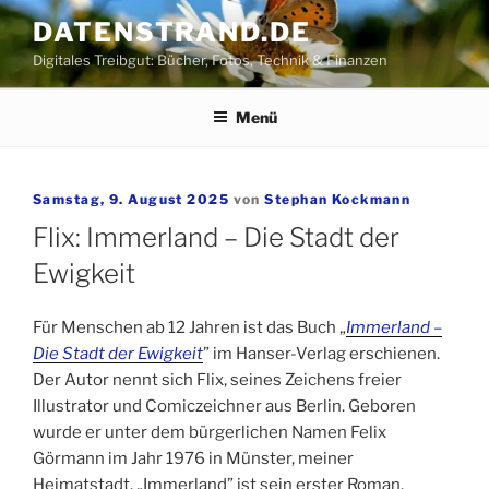
Zum
DATENSTRAND.DE
Inhalt
Digitales Treibgut: Bücher, Fotos, Technik & Finanzen
springen
Menü
Veröffentlicht
Samstag, 9. August 2025
von
Stephan Kockmann
am
Flix: Immerland – Die Stadt der
Ewigkeit
Für Menschen ab 12 Jahren ist das Buch „
Immerland –
Die Stadt der Ewigkeit
” im Hanser-Verlag erschienen.
Der Autor nennt sich Flix, seines Zeichens freier
Illustrator und Comiczeichner aus Berlin. Geboren
wurde er unter dem bürgerlichen Namen Felix
Görmann im Jahr 1976 in Münster, meiner
Heimatstadt. „Immerland” ist sein erster Roman.