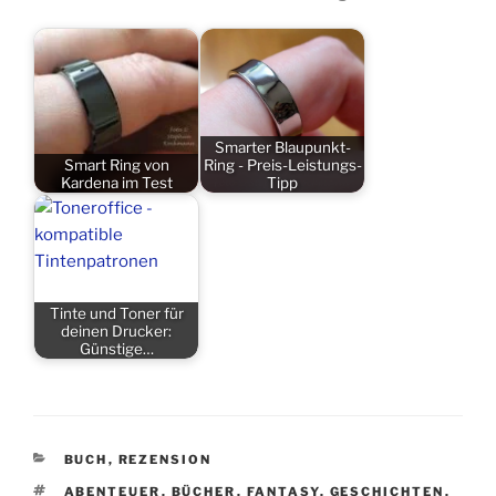
Smarter Blaupunkt-
Smart Ring von
Ring - Preis-Leistungs-
Kardena im Test
Tipp
Tinte und Toner für
deinen Drucker:
Günstige…
KATEGORIEN
BUCH
,
REZENSION
SCHLAGWÖRTER
ABENTEUER
,
BÜCHER
,
FANTASY
,
GESCHICHTEN
,